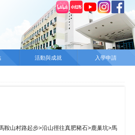
結
活動與成就
入學申請
馬鞍山村路起步>沿山徑往真肥豬石>鹿巢坑>馬