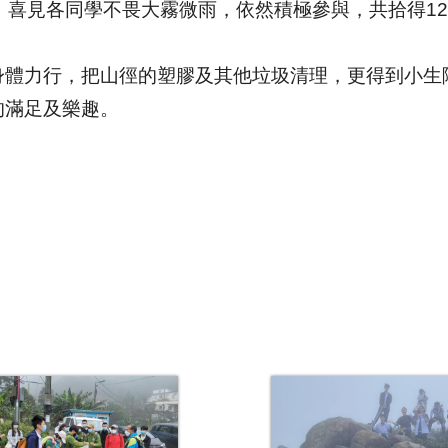
，喜見各同學不畏大霧微雨，
依然積極參與，共拾得1
身體力行，
把山徑的塑膠及其他垃圾清理，更得到小生
的滿足及樂趣。