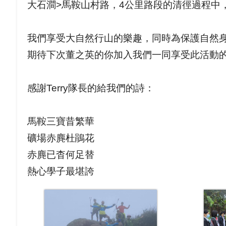
大石澗>
馬鞍山村路，4公里路段的清徑過程中
我們享受大自然行山的樂趣，同時為保護自然
期待下次董之英的你加入我們一同享受此活動
感謝Terry隊長的給我們的詩：
馬鞍三寶昔繁華
礦場赤麂杜鵑花
赤麂已杳何足替
熱心學子最堪誇