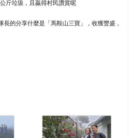
2公斤垃圾，且贏得村民讚賞呢
隊長的分享什麼是「
馬鞍山三寶」，收獲豐盛，