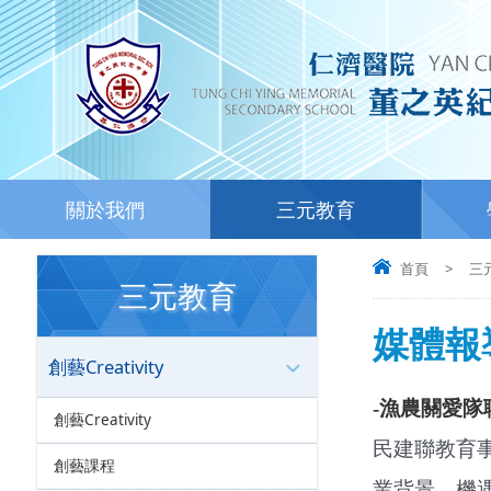
關於我們
三元教育
首頁
>
三
三元教育
媒體報
創藝Creativity
-
漁農關愛隊
創藝Creativity
民建聯教育
創藝課程
業背景、機