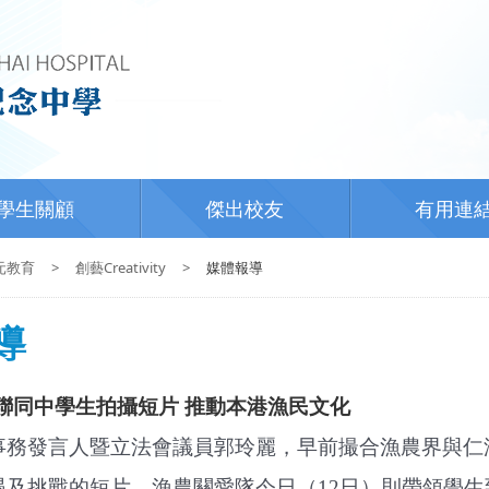
學生關顧
傑出校友
有用連
元教育
>
創藝Creativity
>
媒體報導
導
聯同中學生拍攝短片 推動本港漁民文化
事務發言人暨立法會議員郭玲麗，早前撮合漁農界與仁
遇及挑戰的短片，漁農關愛隊今日（
12
日）則帶領學生