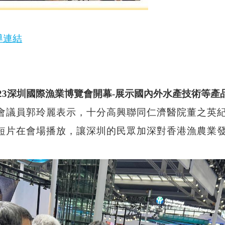
導連結
023深圳國際漁業博覽會開幕-展示國內外水產技術等產
會議員郭玲麗表示，十分高興聯同仁濟醫院董之英
短片在會場播放，讓深圳的民眾加深對香港漁農業