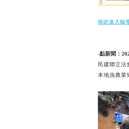
按此進入報
-點新聞：2
民建聯立法
本地漁農業