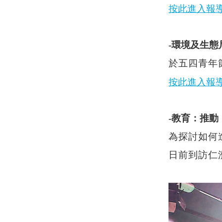
按此進入報
-環境及生態
於五四青年
按此進入報
-教育：推
為探討如何
日前到訪仁