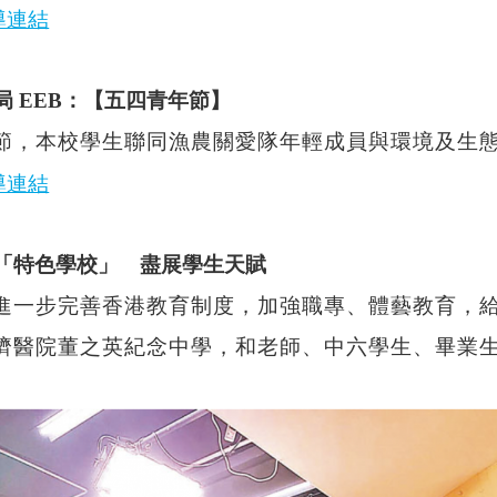
導連結
局 EEB：【五四青年節】
節，本校學生聯同漁農關愛隊年輕成員與環境及生
導連結
動「特色學校」 盡展學生天賦
進一步完善香港教育制度，加強職專、體藝教育，
濟醫院董之英紀念中學，和老師、中六學生、畢業