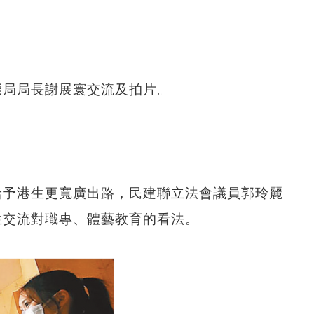
態局局長謝展寰交流及拍片
。
給予港生更寬廣出路，民建聯立法會議員郭玲麗
生交流對職專、體藝教育的看法。