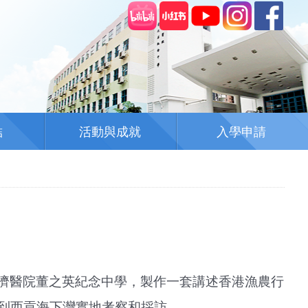
結
活動與成就
入學申請
濟醫院董之英紀念中學，製作一套講述香港漁農行
到西貢海下灣實地考察和採訪。