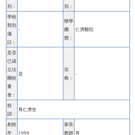
別：
別：
學校
辦學
類別
-
團
仁濟醫院
備
體：
註：
是否
已成
立法
宗
是
-
團校
教：
董
會：
校
尊仁濟世
訓：
創校
家長
年
1994
教師
有