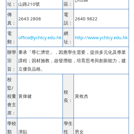
址：
山路210號
區：
傳
電
2643 2808
2640 9822
真：
話：
電
網
office@ychtcy.edu.hk
http://www.ychtcy.edu.hk
郵：
址：
辦學
秉承「尊仁濟世」，因應學生需要，提供多元化及專業
宗
課程；因材施教，啟發潛能，培育思考與創新能力，建
旨：
立優良品格。
校
監/
校
校董
黃偉健
黃攸杰
長：
會主
席：
學校
學生
類
津貼
性
男女