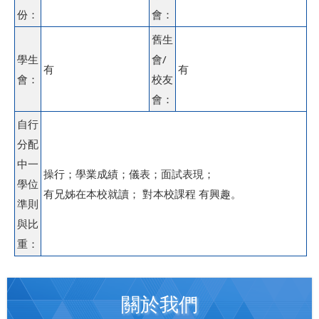
份：
會：
舊生
學生
會/
有
有
會：
校友
會：
自行
分配
中一
操行；學業成績；儀表；面試表現；
學位
有兄姊在本校就讀； 對本校課程 有興趣。
準則
與比
重：
關於我們